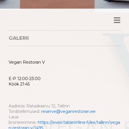
GALERII
Vegan Restoran V
E-P 12:00-23:00
Köök 21:45
Aadress: Rataskaevu 12, Tallinn
Torditellimused:
reserve@veganrestoran.ee
Laua
broneerimine:
https://www.tableonline.fi/ee/tallinn/vega
n-restoran-v/1495