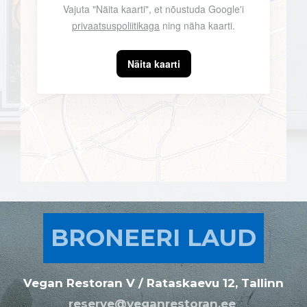
Vajuta "Näita kaarti", et nõustuda Google'i
privaatsuspoliitikaga
ning näha kaarti.
Näita kaarti
BRONEERI LAUD
Vegan Restoran V / Rataskaevu 12, Tallinn
reserve@veganrestoran.ee